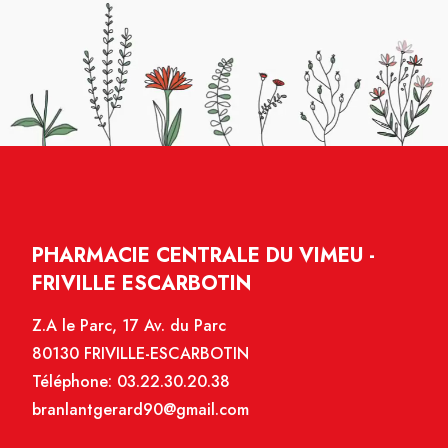
PHARMACIE CENTRALE DU VIMEU -
FRIVILLE ESCARBOTIN
Z.A le Parc, 17 Av. du Parc
80130 FRIVILLE-ESCARBOTIN
Téléphone:
03.22.30.20.38
branlantgerard90@gmail.com