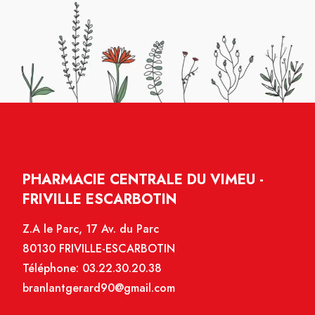
PHARMACIE CENTRALE DU VIMEU -
FRIVILLE ESCARBOTIN
Z.A le Parc, 17 Av. du Parc
80130 FRIVILLE-ESCARBOTIN
Téléphone:
03.22.30.20.38
branlantgerard90@gmail.com