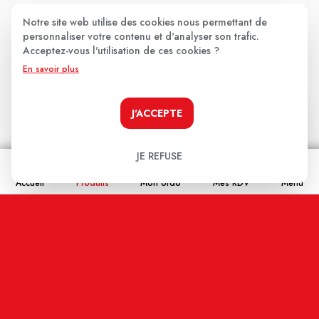
★
★
★
★
★
Notre site web utilise des cookies nous permettant de
personnaliser votre contenu et d'analyser son trafic.
Votre avis
Acceptez-vous l'utilisation de ces cookies ?
En savoir plus
J'ACCEPTE
JE REFUSE
Nom
Accueil
Produits
Mon ordo
Mes RDV
Menu
Email
En cochant cette case j'accepte que les
informations saisies soient enregistrées, et affichées