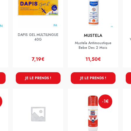
DAPIS GEL MULTILINGUE
MUSTELA
40G
Mustela Antimoustique
Bebe Des 2 Mois
7,19€
11,50€
JE LE PRENDS !
JE LE PRENDS !
-1€