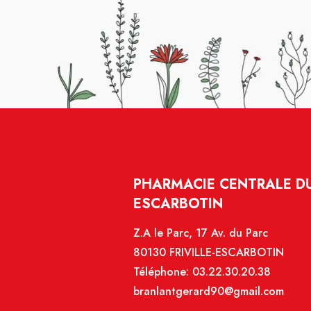
PHARMACIE CENTRALE DU 
ESCARBOTIN
Z.A le Parc, 17 Av. du Parc
80130 FRIVILLE-ESCARBOTIN
Téléphone:
03.22.30.20.38
branlantgerard90@gmail.com