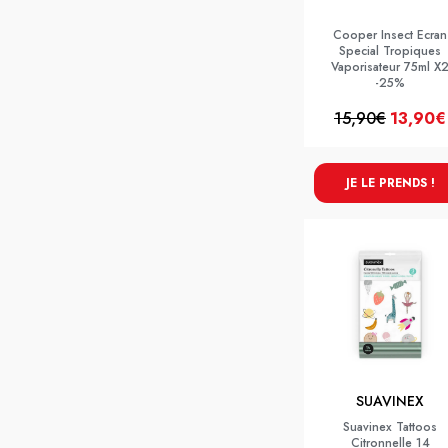
Cooper Insect Ecran
Special Tropiques
Vaporisateur 75ml X
-25%
15,90€
13,90€
JE LE PRENDS !
SUAVINEX
Suavinex Tattoos
Citronnelle 14