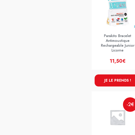
Parakito Bracelet
Antimoustique
Rechargeable Junior
Licorne
11,50€
JE LE PRENDS !
-2€