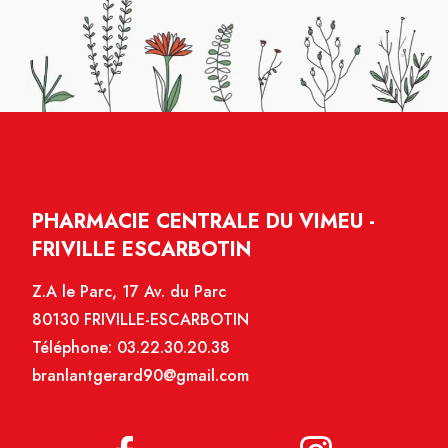
PHARMACIE CENTRALE DU VIMEU -
FRIVILLE ESCARBOTIN
Z.A le Parc, 17 Av. du Parc
80130 FRIVILLE-ESCARBOTIN
Téléphone:
03.22.30.20.38
branlantgerard90@gmail.com