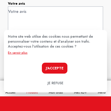
Votre avis
Notre site web utilise des cookies nous permettant de
personnaliser votre contenu et d'analyser son trafic.
Acceptez-vous l'utilisation de ces cookies ?
Nom
En savoir plus
Email
J'ACCEPTE
JE REFUSE
En cochant cette case j'accepte que les
Accueil
Produits
Mon ordo
Mes RDV
Menu
informations saisies soient enregistrées, et affichées
sur ce site internet (votre email restera confidentiel).