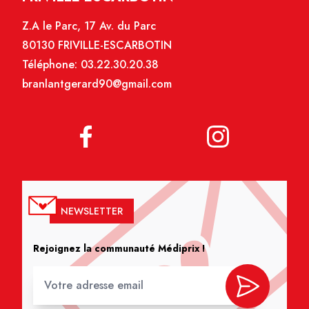
Z.A le Parc, 17 Av. du Parc
80130 FRIVILLE-ESCARBOTIN
Téléphone:
03.22.30.20.38
branlantgerard90@gmail.com
NEWSLETTER
Rejoignez la communauté Médiprix !