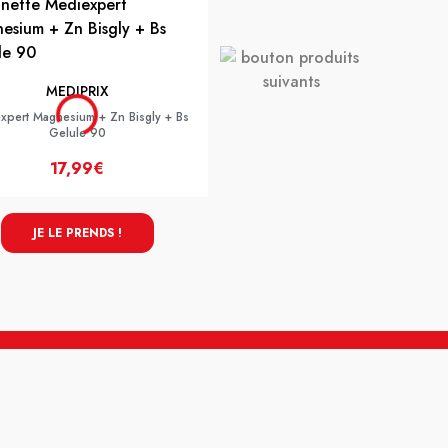
KLORANE
KLORANE SH SEBOREGUL ORTI
MEDIPRIX
xpert Magnesium + Zn Bisgly + Bs
Gelule 90
17,99€
8,99€
JE LE PRENDS !
JE LE PRENDS !