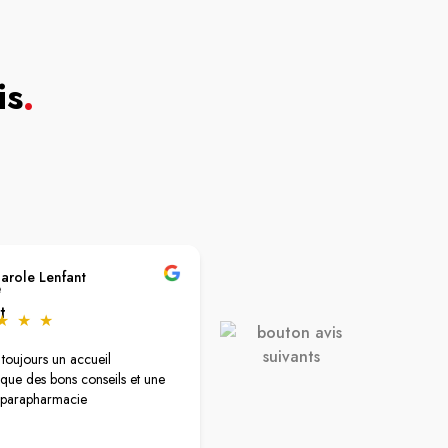
is
.
arole Lenfant
Kévin Delaunay
★
★
★
★
★
★
★
★
oujours un accueil
Très belle parapharmacie et pharm
que des bons conseils et une
idéalement située dans un territoire
 parapharmacie
sinistré à ce niveau. Les prix sont
convenables