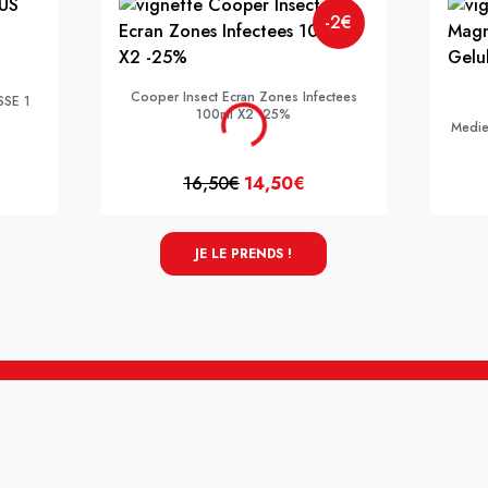
-2€
Cooper Insect Ecran Zones Infectees
SSE 1
100ml X2 -25%
Medie
16,50€
14,50€
JE LE PRENDS !