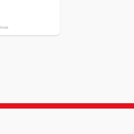
 mois
il y a 2 ans