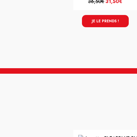
36,50€
31,50€
JE LE PRENDS !