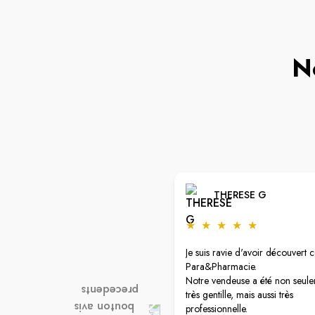
N
THERESE G
★
★
★
★
★
Je suis ravie d'avoir découvert c
Para&Pharmacie.
Notre vendeuse a été non seul
très gentille, mais aussi très
professionnelle.