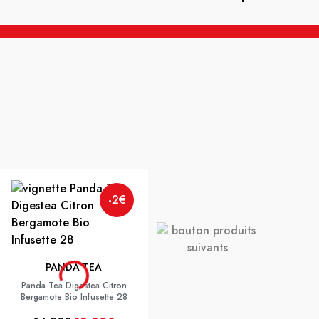
-2€
GUIGOZ
-2€
GUIGOZ LAIT OPTIPRO 2AGE
PDR 780G
PANDA TEA
Panda Tea Digestea Citron
Bergamote Bio Infusette 28