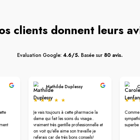
os clients donnent leurs av
Evaluation Google:
4.6/5.
Basée sur
80 avis.
Mathilde Duplessy
C
★
★
★
★
★
★
★
ette
Je vais toujours à cette pharmacie la
Comme t
dame qui fait les soins du visage...
sympathi
ement
vraiment très gentille professionnelle et
superbe
on voit qu'elle aime son travaille je
referais car de très bons conseils!