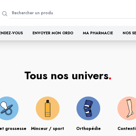
ENDEZ-VOUS
ENVOYER MON ORDO
MA PHARMACIE
NOS S
Tous nos univers
.
et grossesse
Minceur / sport
Orthopédie
Content