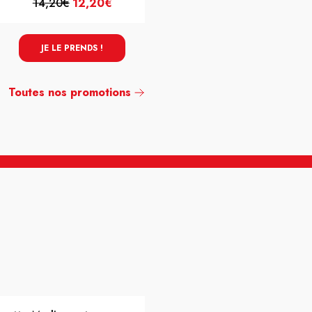
14,20€
12,20€
16,56€
14,56€
JE LE PRENDS !
JE LE PRENDS !
Toutes nos promotions