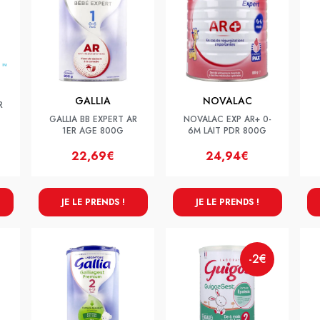
GALLIA
NOVALAC
R
GALLIA BB EXPERT AR
NOVALAC EXP AR+ 0-
1ER AGE 800G
6M LAIT PDR 800G
22,69€
24,94€
JE LE PRENDS !
JE LE PRENDS !
-2€