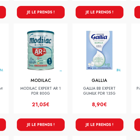
JE LE PRENDS !
JE LE PRENDS !
MODILAC
GALLIA
rt
MODILAC EXPERT AR 1
GALLIA BB EXPERT
P
PDR 800G
GUMILK PDR 135G
21,05€
8,90€
JE LE PRENDS !
JE LE PRENDS !