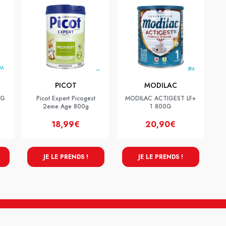
PICOT
MODILAC
0G
Picot Expert Picogest
MODILAC ACTIGEST LF+
2eme Age 800g
1 800G
18,99€
20,90€
JE LE PRENDS !
JE LE PRENDS !