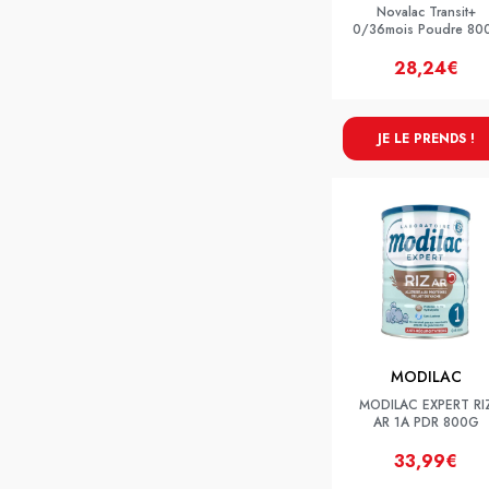
Novalac Transit+
0/36mois Poudre 80
28,24€
JE LE PRENDS !
MODILAC
MODILAC EXPERT RI
AR 1A PDR 800G
33,99€