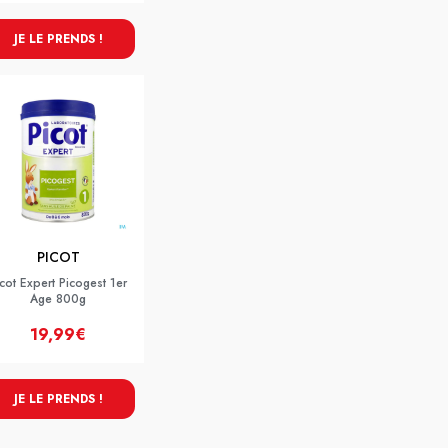
JE LE PRENDS !
PICOT
icot Expert Picogest 1er
Age 800g
19,99€
JE LE PRENDS !