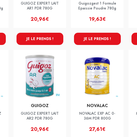
GUIGOZ EXPERT LAIT
Guigozgest 1 Formule
0g
AR1 PDR 780G
Epaissie Poudre 780g
20,96€
19,63€
JE LE PRENDS !
JE LE PRENDS !
GUIGOZ
NOVALAC
Z
GUIGOZ EXPERT LAIT
NOVALAC EXP AC 0-
AR2 PDR 780G
36M PDR 800G
20,96€
27,61€