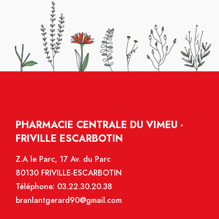
PHARMACIE CENTRALE DU VIMEU -
FRIVILLE ESCARBOTIN
Z.A le Parc, 17 Av. du Parc
80130 FRIVILLE-ESCARBOTIN
Téléphone:
03.22.30.20.38
branlantgerard90@gmail.com