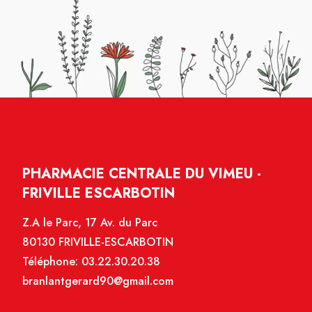
PHARMACIE CENTRALE DU VIMEU -
FRIVILLE ESCARBOTIN
Z.A le Parc, 17 Av. du Parc
80130 FRIVILLE-ESCARBOTIN
Téléphone:
03.22.30.20.38
branlantgerard90@gmail.com